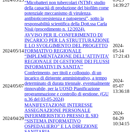
“Micobatteri non tubercolari (NTM): studio
14:39:27
della capacità di produzione del biofilm come
potenziale meccanismo di virulenza,
antibioticoresistenza e patogenesi”, sotto la
responsabilità scientifica della Dott.ssa Carla
Nisii (procedimento n. 12/2024).
AVVISO PER IL CONFERIMENTO DI
INCARICO PER LA STRUTTURAZIONE
E LO SVOLGIMENTO DEL PROGETTO
2024-
2024/05/14
FORMATIVO REGIONALE
05-14
“IMPLEMENTAZIONE DELL’ATTIVITA’
17:21:43
REGIONALE DI GESTIONE DEI FLUSSI
INFORMATIVI IN SANITA’”
Conferimento, per titoli e colloquio, di un
incarico di dirigente amministrativo, a tempo
2024-
determinato di durata triennale, eventualmente
2024/05/07
05-07
rinnovabile, per la UOSD Pianificazione
13:36:18
programmazione e controllo di gestione. (GU
n.36 del 03-05-2024)
MANIFESTAZIONE INTERESSE
ASSEGNAZIONE PERSONALE
2024-
INFERMIERISTICO PRESSO IL SIO
2024/04/29
04-29
“SISTEMA INFORMATIVO
10:34:15
OSPEDALIERO” E LA DIREZIONE
SANITARIA