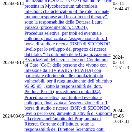
finalizzata RF-2021-12373231 dal titolo: “Trim
2024/03/14
03-14
proteins in Mycobacterium tuberculosis
16:44:41
infection: characterization of the role in innate
immune response and host-directed therapy”,
sotto la responsabilità della Dott.ssa Laura
Falasca (procedimento n. 5/2024).
Procedura selettiva, per titoli ed eventuale
colloquio, finalizzata all’assegnazione di n. 1
borsa di studio e ricerca (BSR) di SECONDO
livello per lo sviluppo del progetto di ricerca
dal titolo: “Il contributo delle Organizzazioni e
2024-
Associazioni del terzo settore nel Continuum
2024/03/13
03-13
of Care (CoC) delle persone che vivono con
11:51:23
infezione da HIV e AIDS (PLWHA) con
particolare riferimento alle popolazioni più
vulnerabili, per il raggiungimento dell’obiettivo
95-95-95”, sotto la responsabilità del dott.
Pierluca Piselli (procedimento n. 4/2024).
Procedura selettiva, per titoli ed eventuale
colloquio, finalizzata all’assegnazione di n. 1
borsa di studio e ricerca (BSR) di SECONDO
2024-
livello per lo svolgimento di attività di supporto
2024/03/06
03-06
alla ricerca nell’ambito del Programma di
16:47:31
Ricerca Corrente dell’Istituto, sotto la
responsabilità del Direttore Scientifico dott.