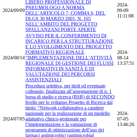
LIBERO PROFESSIONALE DI
2024-
PNEUMOLOGO A NORMA
2024/09/09
09-09
DELL’ARTICOLO 7, COMMA 6, DEL
11:11:08
DLGS 30 MARZO 2001, N. 165
NELL’AMBITO DEL PROGETTO
SPALLANZANI PORTE APERTE
AVVISO PER IL CONFERIMENTO DI
INCARICO PER LA STRUTTURAZIONE
E LO SVOLGIMENTO DEL PROGETTO
FORMATIVO REGIONALE
2024-
2024/08/14
“IMPLEMENTAZIONE DELL’ATTIVITÀ
08-14
REGIONALE DI GESTIONE DEI FLUSSI
13:37:51
INFORMATIVI IN SANITÀ E DI
VALUTAZIONE DEI PERCORSI
ASSISTENZIALI
Procedura selettiva, per titoli ed eventuale
colloquio, finalizzata all’assegnazione di n. 1
borsa di studio e ricerca (BSR) di SECONDO
livello per lo sviluppo Progetto di Ricerca dal
titolo: “Network collaborativo a carattere
nazionale per la realizzazione di un modello
2024-
2024/07/05
adattativo clinico-gestionale per
07-05
l’implementazione e la valutazione di
13:46:26
programmi di ottimizzazione dell’uso dei
farmaci antimicrobici (antimicrobial