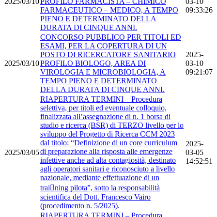
2025/03/10
PROFILO FARMACISTA – CHIMICO
03-10
FARMACEUTICO – MEDICO, A TEMPO
09:33:26
PIENO E DETERMINATO DELLA
DURATA DI CINQUE ANNI.
CONCORSO PUBBLICO PER TITOLI ED
ESAMI, PER LA COPERTURA DI UN
POSTO DI RICERCATORE SANITARIO
2025-
2025/03/10
PROFILO BIOLOGO, AREA DI
03-10
VIROLOGIA E MICROBIOLOGIA, A
09:21:07
TEMPO PIENO E DETERMINATO
DELLA DURATA DI CINQUE ANNI.
RIAPERTURA TERMINI – Procedura
selettiva, per titoli ed eventuale colloquio,
finalizzata all’assegnazione di n. 1 borsa di
studio e ricerca (BSR) di TERZO livello per lo
sviluppo del Progetto di Ricerca CCM 2023
dal titolo: “Definizione di un core curriculum
2025-
di preparazione alla risposta alle emergenze
2025/03/05
03-05
infettive anche ad alta contagiosità, destinato
14:52:51
agli operatori sanitari e riconosciuto a livello
nazionale, mediante effettuazione di un
trai￾ning pilota”, sotto la responsabilità
scientifica del Dott. Francesco Vairo
(procedimento n. 5/2025).
RIAPERTURA TERMINI – Procedura