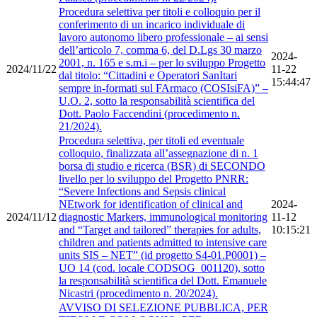
Procedura selettiva per titoli e colloquio per il
conferimento di un incarico individuale di
lavoro autonomo libero professionale – ai sensi
dell’articolo 7, comma 6, del D.Lgs 30 marzo
2024-
2001, n. 165 e s.m.i – per lo sviluppo Progetto
2024/11/22
11-22
dal titolo: “Cittadini e Operatori SanItari
15:44:47
sempre in-formati sul FArmaco (COSIsiFA)” –
U.O. 2, sotto la responsabilità scientifica del
Dott. Paolo Faccendini (procedimento n.
21/2024).
Procedura selettiva, per titoli ed eventuale
colloquio, finalizzata all’assegnazione di n. 1
borsa di studio e ricerca (BSR) di SECONDO
livello per lo sviluppo del Progetto PNRR:
“Severe Infections and Sepsis clinical
NEtwork for identification of clinical and
2024-
2024/11/12
diagnostic Markers, immunological monitoring
11-12
and “Target and tailored” therapies for adults,
10:15:21
children and patients admitted to intensive care
units SIS – NET” (id progetto S4-01.P0001) –
UO 14 (cod. locale CODSOG_001120), sotto
la responsabilità scientifica del Dott. Emanuele
Nicastri (procedimento n. 20/2024).
AVVISO DI SELEZIONE PUBBLICA, PER