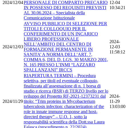
2024/12/04
PERSONALE DI COMPARTO PRECARIO
12-04
IN POSSESSO DEI REQUISITI PREVISTI
10:34:21
AL 30.06.2024 – Specialista della
Comunicazione Istituzionale
AVVISO PUBBLICO DI SELEZIONE PER
TITOLI E COLLOQUIO PER IL
CONFERIMENTO DI UN INCARICO
LIBERO PROFESSIONALE
2024-
NELL’AMBITO DEL CENTRO DI
2024/12/03
12-03
FORMAZIONE PERMANENTE IN
11:58:12
SANITA’ A NORMA DELL’ART. 7,
COMMA 6, DEL D. LGS. 30 MARZO 2001,
N. 165 PRESSO L’INMI “LAZZARO
SPALLANZANI” IRCCS
RIAPERTURA TERMINI – Procedura
selettiva, per titoli ed eventuale colloquio,
finalizzata all’assegnazione di n. 1 borsa di
studio e ricerca (BSR) di TERZO livello per lo
sviluppo del Progetto RF-2021-12373231 dal
2024-
2024/11/29
titolo: “Trim proteins in Mycobacterium
11-29
tuberculosis infection: characterization of the
13:03:00
role in innate immune response and host-
directed therapy” – U.O. 1, sotto la
responsabilità scientifica della Dott.ssa Laura
Falasca (procedimento n. 22/2024).