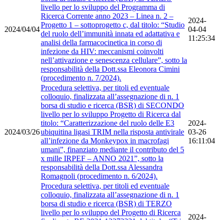
livello per lo sviluppo del Programma di
Ricerca Corrente anno 2023 – Linea n. 2 –
2024-
Progetto 1 – sottoprogetto c, dal titolo: “Studio
2024/04/04
04-04
del ruolo dell’immunità innata ed adattativa e
11:25:34
analisi della farmacocinetica in corso di
infezione da HIV: meccanismi coinvolti
nell’attivazione e senescenza cellulare”, sotto la
responsabilità della Dott.ssa Eleonora Cimini
(procedimento n. 7/2024).
Procedura selettiva, per titoli ed eventuale
colloquio, finalizzata all’assegnazione di n. 1
borsa di studio e ricerca (BSR) di SECONDO
livello per lo sviluppo Progetto di Ricerca dal
titolo: “Caratterizzazione del ruolo delle E3
2024-
2024/03/26
ubiquitina ligasi TRIM nella risposta antivirale
03-26
all’infezione da Monkeypox in macrofagi
16:11:04
umani”, finanziato mediante il contributo del 5
x mille IRPEF – ANNO 2021”, sotto la
responsabilità della Dott.ssa Alessandra
Romagnoli (procedimento n. 6/2024).
Procedura selettiva, per titoli ed eventuale
colloquio, finalizzata all’assegnazione di n. 1
borsa di studio e ricerca (BSR) di TERZO
livello per lo sviluppo del Progetto di Ricerca
2024-