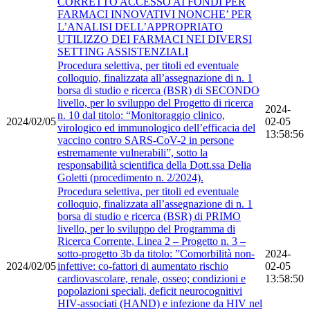
CORRETTO ACCESSO AI FONDI PER
FARMACI INNOVATIVI NONCHE’ PER
L’ANALISI DELL’APPROPRIATO
UTILIZZO DEI FARMACI NEI DIVERSI
SETTING ASSISTENZIALI
Procedura selettiva, per titoli ed eventuale
colloquio, finalizzata all’assegnazione di n. 1
borsa di studio e ricerca (BSR) di SECONDO
livello, per lo sviluppo del Progetto di ricerca
2024-
n. 10 dal titolo: “Monitoraggio clinico,
2024/02/05
02-05
virologico ed immunologico dell’efficacia del
13:58:56
vaccino contro SARS-CoV-2 in persone
estremamente vulnerabili”, sotto la
responsabilità scientifica della Dott.ssa Delia
Goletti (procedimento n. 2/2024).
Procedura selettiva, per titoli ed eventuale
colloquio, finalizzata all’assegnazione di n. 1
borsa di studio e ricerca (BSR) di PRIMO
livello, per lo sviluppo del Programma di
Ricerca Corrente, Linea 2 – Progetto n. 3 –
sotto-progetto 3b da titolo: ”Comorbilità non-
2024-
2024/02/05
infettive: co-fattori di aumentato rischio
02-05
cardiovascolare, renale, osseo; condizioni e
13:58:50
popolazioni speciali, deficit neurocognitivi
HIV-associati (HAND) e infezione da HIV nel