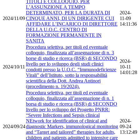
TITOLI E COLLOQUIO, PER
L’ASSUNZIONE A TEMPO
DETERMINATO, PER LA DURATA DI
2024-
2024/11/09
CINQUE ANNI, DI UN DIRIGENTE CUI
11-09
AFFIDARE L’INCARICO DI DIRETTORE
14:11:36
DELLA U.O.C. CENTRO DI
FORMAZIONE PERMANENTE IN
SANITA
Procedura selettiva, per titoli ed eventuale
colloquio, finalizzata all’assegnazione di n. 3
borse di studio e ricerca (BSR) di SECONDO
2024-
livello per lo sviluppo degli studi clinici
2024/10/11
10-11
condotti presso la U.O.C. “Immunodeficienze
14:01:28
Virali” dell’Istituto, sotto la responsabilità
scientifica della Dott. Andrea Antinori
(procedimento n. 19/2024).
Procedura selettiva, per titoli ed eventuale
colloquio, finalizzata all’assegnazione di n. 1
borsa di studio e ricerca (BSR) di SECONDO
livello per lo sviluppo del Progetto PNRR:
“Severe Infections and Sepsis clinical
NEtwork for identification of clinical and
2024-
2024/09/24
diagnostic Markers, immunological monitoring
09-24
and “Target and tailored” therapies for adults,
13:12:49
children and patients admitted to intensive care