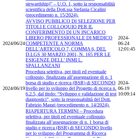
stewardship)” – U.O. 1, sotto la responsabilità
scientifica della Dott.ssa Stefania Cicalini
(procedimento n. 15/2024).
AVVISO PUBBLICO DI SELEZIONE PER
TITOLI E COLLOQUIO PER IL
CONFERIMENTO DI UN INCARICO
LIBERO PROFESSIONALE DI MEDICO
2024-
2024/06/24
COMPETENTE A NORMA
06-24
DELL’ARTICOLO 7, COMMA 6, DEL
12:01:45
D.LGS 30 MARZO 2001, N. 165 PER LE
ESIGENZE DELL’ INMI L.
SPALLANZANI
Procedura selettiva, per titoli ed eventuale
colloquio, finalizzata all’assegnazione di n. 1
borsa di studio e ricerca (BSR) di SECONDO
2024-
2024/06/19
livello per lo sviluppo del Progetto di ricerca n.
06-19
6.2.5, dal titolo: “Sviluppo e validazione di test
10:09:14
diagnostici”, sotto la responsabilità del Dott.
Fabrizio Maggi (procedimento n. 14/2024).
RIAPERTURA TERMINI – Procedura
selettiva, per titoli ed eventuale colloquio,
finalizzata all’assegnazione di n. 1 borsa di
studio e ricerca (BSR) di SECONDO livello
per lo sviluppo del Programma di Ricerca