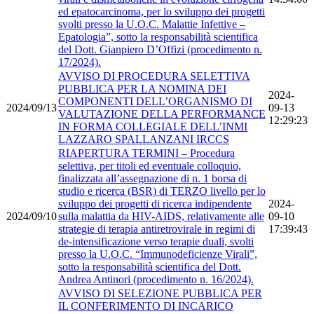
ed epatocarcinoma, per lo sviluppo dei progetti
svolti presso la U.O.C. Malattie Infettive –
Epatologia”, sotto la responsabilità scientifica
del Dott. Gianpiero D’Offizi (procedimento n.
17/2024).
AVVISO DI PROCEDURA SELETTIVA
PUBBLICA PER LA NOMINA DEI
2024-
COMPONENTI DELL’ORGANISMO DI
2024/09/13
09-13
VALUTAZIONE DELLA PERFORMANCE
12:29:23
IN FORMA COLLEGIALE DELL’INMI
LAZZARO SPALLANZANI IRCCS
RIAPERTURA TERMINI – Procedura
selettiva, per titoli ed eventuale colloquio,
finalizzata all’assegnazione di n. 1 borsa di
studio e ricerca (BSR) di TERZO livello per lo
sviluppo dei progetti di ricerca indipendente
2024-
2024/09/10
sulla malattia da HIV-AIDS, relativamente alle
09-10
strategie di terapia antiretrovirale in regimi di
17:39:43
de-intensificazione verso terapie duali, svolti
presso la U.O.C. “Immunodeficienze Virali”,
sotto la responsabilità scientifica del Dott.
Andrea Antinori (procedimento n. 16/2024).
AVVISO DI SELEZIONE PUBBLICA PER
IL CONFERIMENTO DI INCARICO