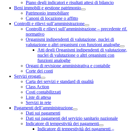
Piano degli indicatori e risultati attesi di bilancio
Beni immobili e gestione patrimonio
Patrimonio immobiliare
Canoni di locazione o affitto
Controlli e rilievi sull’amministrazione
Controlli e rilievi sull’amministrazione – precedente rif.
normativo
Organismi indipendenti di valutazione, nuclei di
valutazione o altri organismi con funzioni analoghe
Atti degli Organismi indipendenti di valutazione,
nuclei di valutazione o altri organismi con
funzioni analoghe
Organi di revisione amministrativa e contabile
Corte dei conti
Servizi erogati
Carta dei servizi e standard di qualità
Class Action
Costi contabilizzati
Liste di attesa
Servizi in rete
Pagamenti dell’amministrazione
Dati sui pagamenti
Dati sui pagamenti del servizio sanitario nazionale
Indicatore di tempestività dei pagamenti
Indicatore di tempestività dei pagamenti –