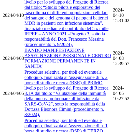
livello per lo sviluppo del Progetto di Ricerca
dal titolo: “Studio pilota e esplorativo del
2024-
trascrittoma di differenti popolazioni cellulari
2024/04/10
04-10
del sangue e del genoma di patogeni batterici
15:31:02
MDR in pazienti con infezione sistemica”,
finanziato mediante il contributo del 5 x mille
IRPEF – ANNO 2021 –Progetto 3, sotto la
responsabilità del Dott. Francesco Messina
(procedimento n. 9/2024).
BANDO MANIFESTAZIONE
2024-
ASSEGNAZIONE PERSONALE CENTRO
2024/04/08
04-08
FORMAZIONE PERMANENTE IN
12:39:57
SANITA’
Procedura selettiva, per titoli ed eventuale
colloquio, finalizzata all’assegnazione di n. 2
borse di studio e ricerca (BSR) di PRIMO
livello per lo sviluppo del Progetto di Ricerca
2024-
2024/04/05
8.1A dal titolo: “Valutazione della immunità
04-05
della mucosa polmonare all’infezione da
10:27:52
SARS-CoV-2”, sotto la responsabilità della
Dott.ssa Eleonora Cimini (procedimento n.
8/2024).
Procedura selettiva, per titoli ed eventuale
colloquio, finalizzata all’assegnazione di n. 1
borsa di studio e ricerca (BSR) di TERZO