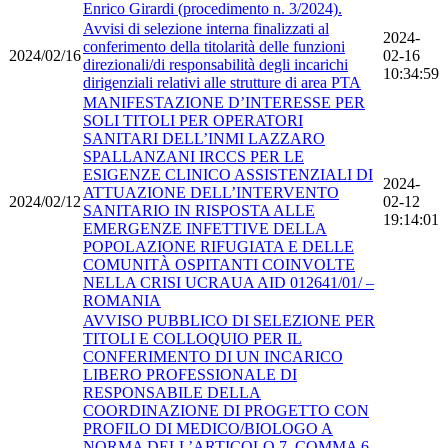
Enrico Girardi (procedimento n. 3/2024).
Avvisi di selezione interna finalizzati al
2024-
conferimento della titolarità delle funzioni
2024/02/16
02-16
direzionali/di responsabilità degli incarichi
10:34:59
dirigenziali relativi alle strutture di area PTA
MANIFESTAZIONE D’INTERESSE PER
SOLI TITOLI PER OPERATORI
SANITARI DELL’INMI LAZZARO
SPALLANZANI IRCCS PER LE
ESIGENZE CLINICO ASSISTENZIALI DI
2024-
ATTUAZIONE DELL’INTERVENTO
2024/02/12
02-12
SANITARIO IN RISPOSTA ALLE
19:14:01
EMERGENZE INFETTIVE DELLA
POPOLAZIONE RIFUGIATA E DELLE
COMUNITÀ OSPITANTI COINVOLTE
NELLA CRISI UCRAUA AID 012641/01/ –
ROMANIA
AVVISO PUBBLICO DI SELEZIONE PER
TITOLI E COLLOQUIO PER IL
CONFERIMENTO DI UN INCARICO
LIBERO PROFESSIONALE DI
RESPONSABILE DELLA
COORDINAZIONE DI PROGETTO CON
PROFILO DI MEDICO/BIOLOGO A
NORMA DELL’ARTICOLO 7, COMMA 6,