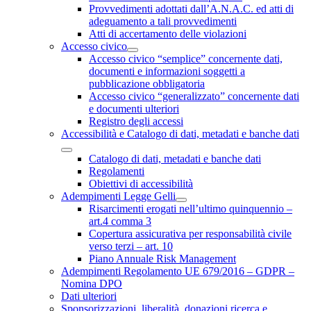
Provvedimenti adottati dall’A.N.A.C. ed atti di
adeguamento a tali provvedimenti
Atti di accertamento delle violazioni
Accesso civico
Accesso civico “semplice” concernente dati,
documenti e informazioni soggetti a
pubblicazione obbligatoria
Accesso civico “generalizzato” concernente dati
e documenti ulteriori
Registro degli accessi
Accessibilità e Catalogo di dati, metadati e banche dati
Catalogo di dati, metadati e banche dati
Regolamenti
Obiettivi di accessibilità
Adempimenti Legge Gelli
Risarcimenti erogati nell’ultimo quinquennio –
art.4 comma 3
Copertura assicurativa per responsabilità civile
verso terzi – art. 10
Piano Annuale Risk Management
Adempimenti Regolamento UE 679/2016 – GDPR –
Nomina DPO
Dati ulteriori
Sponsorizzazioni, liberalità, donazioni ricerca e