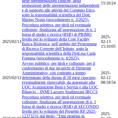
delle sperimentazioni cliniche, della
15:10:24
promozione delle sperimentazioni indipendenti
e di supporto alle attività del Comitato Etico,
sotto la responsabilità scientifica del Dott.
Marino Nonis (procedimento n. 3/2025).
Procedura selettiva, per titoli ed eventuale
colloquio, finalizzata all’assegnazione di n. 1
borsa di studio e ricerca (BSR) di PRIMO
2025-
livello per lo sviluppo della Core Facility
2025/02/13
02-13
Banca Biologica, nell’ambito del Programma
15:10:05
di Ricerca Corrente dell’Istituto, sotto la
responsabilità scientifica della Dott.ssa Carla
Fontana (procedimento n. 4/2025).
Avviso pubblico, per titoli e colloquio, per il
conferimento di due incarichi di Dirigente
Amministrativo, con contratto a tempo
2025-
2025/02/12
determinato della durata di 18 mesi ciascuno,
02-12
eventualmente rinnovabili, da assegnare alla
08:18:54
UOC Acquisizione Beni e Servizi e alla UOC
Bilancio – INMI Lazzaro Spallanzani IRCCS
Procedura selettiva, per titoli ed eventuale
colloquio, finalizzata all’assegnazione di n. 1
borsa di studio e ricerca (BSR) di SECONDO
livello per lo sviluppo del Progetto RF-2021-
2025-
12373231 dal titolo: “Trim proteins in