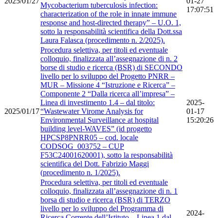
2025/01/27
01-27
Mycobacterium tuberculosis infection:
17:07:51
characterization of the role in innate immune
response and host-directed therapy” – U.O. 1,
sotto la responsabilità scientifica della Dott.ssa
Laura Falasca (procedimento n. 2/2025).
Procedura selettiva, per titoli ed eventuale
colloquio, finalizzata all’assegnazione di n. 2
borse di studio e ricerca (BSR) di SECONDO
livello per lo sviluppo del Progetto PNRR –
MUR – Missione 4 “Istruzione e Ricerca” –
Componente 2 “Dalla ricerca all’impresa” –
Linea di investimento 1.4 – dal titolo:
2025-
2025/01/17
“Wastewater Virome Analysis for
01-17
Environmental Surveillance at hospital
15:20:26
building level-WAVES” (id progetto
HPCSP8PNRR05 – cod. locale
CODSOG_003752 – CUP
F53C24001620001), sotto la responsabilità
scientifica del Dott. Fabrizio Maggi
(procedimento n. 1/2025).
Procedura selettiva, per titoli ed eventuale
colloquio, finalizzata all’assegnazione di n. 1
borsa di studio e ricerca (BSR) di TERZO
livello per lo sviluppo del Programma di
2024-
Ricerca Corrente dell’Istituto – Linea 1 dal