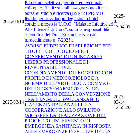
Procedura selettiva, per titoli ed eventuale
colloquio, finalizzata all’assegnazione di n. 1
borsa di studio e ricerca (BSR) di PRIMO
2025-
livello per lo sviluppo degli studi clinici
2025/03/18
03-18
condotti presso la U.O.C. “Malattie Infettive ad
13:54:05
Alta Intensità di Cura”, sotto la responsabilità
scientifica del Dott. Emanuele Nicastri
(procedimento n. 7/2025).
AVVISO PUBBLICO DI SELEZIONE PER
TITOLI E COLLOQUIO PER IL
CONFERIMENTO DI UN INCARICO
LIBERO PROFESSIONALE DI
RESPONSABILE DEL
COORDINAMENTO DI PROGETTO CON
PROFILO DI MEDICO/BIOLOGO A
NORMA DELL’ARTICOLO 7, COMMA 6,
DEL DLGS 30 MARZO 2001, N. 165
NELL’AMBITO DELLA CONVENZIONE
2025-
TRA L’I.N.M.I. L. SPALLANZANI E
2025/03/14
03-14
L’AGENZIA ITALIANA PER LA
12:55:26
COOPERAZIONE ALLO SVILUPPO
(AICS) PER LA REALIZZAZIONE DEL
PROGETTO “INTERVENTO DI
EMERGENZA SANITARIA IN RISPOSTA
ALLE EMERGENZE INFETTIVE DELLA