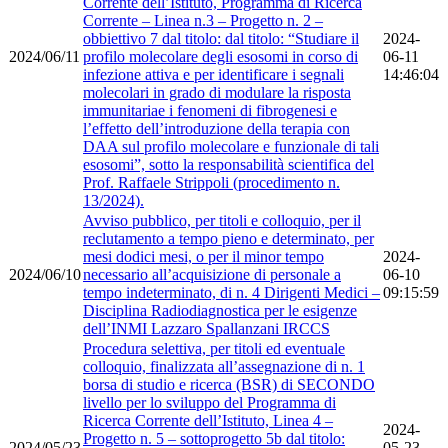
Corrente dell’Istituto, Programma di Ricerca
Corrente – Linea n.3 – Progetto n. 2 –
obbiettivo 7 dal titolo: dal titolo: “Studiare il
2024-
2024/06/11
profilo molecolare degli esosomi in corso di
06-11
infezione attiva e per identificare i segnali
14:46:04
molecolari in grado di modulare la risposta
immunitariae i fenomeni di fibrogenesi e
l’effetto dell’introduzione della terapia con
DAA sul profilo molecolare e funzionale di tali
esosomi”, sotto la responsabilità scientifica del
Prof. Raffaele Strippoli (procedimento n.
13/2024).
Avviso pubblico, per titoli e colloquio, per il
reclutamento a tempo pieno e determinato, per
mesi dodici mesi, o per il minor tempo
2024-
2024/06/10
necessario all’acquisizione di personale a
06-10
tempo indeterminato, di n. 4 Dirigenti Medici –
09:15:59
Disciplina Radiodiagnostica per le esigenze
dell’INMI Lazzaro Spallanzani IRCCS
Procedura selettiva, per titoli ed eventuale
colloquio, finalizzata all’assegnazione di n. 1
borsa di studio e ricerca (BSR) di SECONDO
livello per lo sviluppo del Programma di
Ricerca Corrente dell’Istituto, Linea 4 –
2024-
Progetto n. 5 – sottoprogetto 5b dal titolo:
2024/05/23
05-23