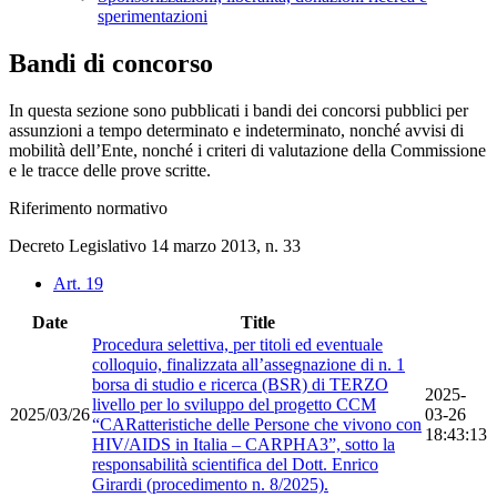
sperimentazioni
Bandi di concorso
In questa sezione sono pubblicati i bandi dei concorsi pubblici per
assunzioni a tempo determinato e indeterminato, nonché avvisi di
mobilità dell’Ente, nonché i criteri di valutazione della Commissione
e le tracce delle prove scritte.
Riferimento normativo
Decreto Legislativo 14 marzo 2013, n. 33
Art. 19
Date
Title
Procedura selettiva, per titoli ed eventuale
colloquio, finalizzata all’assegnazione di n. 1
borsa di studio e ricerca (BSR) di TERZO
2025-
livello per lo sviluppo del progetto CCM
2025/03/26
03-26
“CARatteristiche delle Persone che vivono con
18:43:13
HIV/AIDS in Italia – CARPHA3”, sotto la
responsabilità scientifica del Dott. Enrico
Girardi (procedimento n. 8/2025).