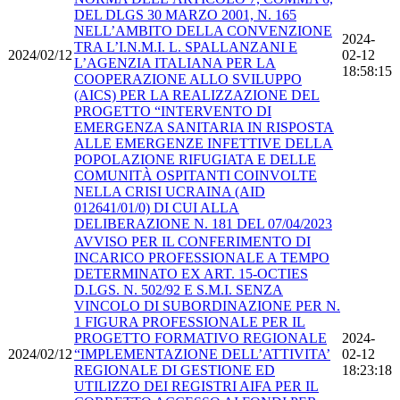
DEL DLGS 30 MARZO 2001, N. 165
NELL’AMBITO DELLA CONVENZIONE
2024-
TRA L’I.N.M.I. L. SPALLANZANI E
2024/02/12
02-12
L’AGENZIA ITALIANA PER LA
18:58:15
COOPERAZIONE ALLO SVILUPPO
(AICS) PER LA REALIZZAZIONE DEL
PROGETTO “INTERVENTO DI
EMERGENZA SANITARIA IN RISPOSTA
ALLE EMERGENZE INFETTIVE DELLA
POPOLAZIONE RIFUGIATA E DELLE
COMUNITÀ OSPITANTI COINVOLTE
NELLA CRISI UCRAINA (AID
012641/01/0) DI CUI ALLA
DELIBERAZIONE N. 181 DEL 07/04/2023
AVVISO PER IL CONFERIMENTO DI
INCARICO PROFESSIONALE A TEMPO
DETERMINATO EX ART. 15-OCTIES
D.LGS. N. 502/92 E S.M.I. SENZA
VINCOLO DI SUBORDINAZIONE PER N.
1 FIGURA PROFESSIONALE PER IL
PROGETTO FORMATIVO REGIONALE
2024-
2024/02/12
“IMPLEMENTAZIONE DELL’ATTIVITA’
02-12
REGIONALE DI GESTIONE ED
18:23:18
UTILIZZO DEI REGISTRI AIFA PER IL