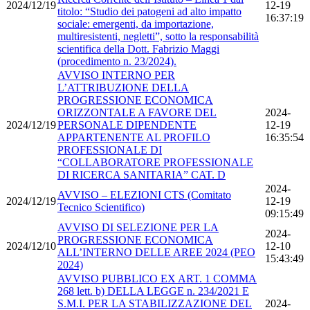
2024/12/19
12-19
titolo: “Studio dei patogeni ad alto impatto
16:37:19
sociale: emergenti, da importazione,
multiresistenti, negletti”, sotto la responsabilità
scientifica della Dott. Fabrizio Maggi
(procedimento n. 23/2024).
AVVISO INTERNO PER
L’ATTRIBUZIONE DELLA
PROGRESSIONE ECONOMICA
ORIZZONTALE A FAVORE DEL
2024-
2024/12/19
PERSONALE DIPENDENTE
12-19
APPARTENENTE AL PROFILO
16:35:54
PROFESSIONALE DI
“COLLABORATORE PROFESSIONALE
DI RICERCA SANITARIA” CAT. D
2024-
AVVISO – ELEZIONI CTS (Comitato
2024/12/19
12-19
Tecnico Scientifico)
09:15:49
AVVISO DI SELEZIONE PER LA
2024-
PROGRESSIONE ECONOMICA
2024/12/10
12-10
ALL’INTERNO DELLE AREE 2024 (PEO
15:43:49
2024)
AVVISO PUBBLICO EX ART. 1 COMMA
268 lett. b) DELLA LEGGE n. 234/2021 E
S.M.I. PER LA STABILIZZAZIONE DEL
2024-