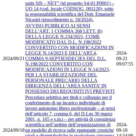
units SIS – NET” (id progetto S4-01.P0001) –
UO 14 (cod. locale CODSOG_001120), sotto
la responsabilità scientifica del Dott. Emanuele
Nicastri (procedimento n. 18/2024).
AVVISO PUBBLICO AI SENSI
DELL’ART. 1 COMMA 268 LETT. B)
DELLA LEGGE N.234/2021, COME
MODIFICATO DAL D.L. N.198/2022
CONVERTITO CON MODIFICAZIONI IN
LEGGE N.14/2023 E DELL’ART.4,
2024-
2024/09/21
COMMA 9-SEPTIESDECIES DEL D.L.
09-21
N.198/2022 CONVERTITO CON
09:07:55
MODIFICAZIONI IN LEGGE N.14/2023,
PER LA STABILIZZAZIONE DEL
PERSONALE PRECARIO DELLA
DIRIGENZA DELL’AREA SANITA’ IN
POSSESSO DEI REQUISITI IVI PREVISTI
Procedura selettiva per titoli e colloquio per il
conferimento di un incarico individuale di
lavoro autonomo libero professionale – ai sensi
dell’articolo 7, comma 6, del D.Lgs 30 marzo
2001, n. 165 e s.m.i – per attività di consulenza
scientifica nell’ambito dell’organizzazione di
2024-
2024/09/18
un modello di ricerca sulle epatopatie croniche
09-18
virali e dismetaboliche in evoluzione cirrogena
14:34:00