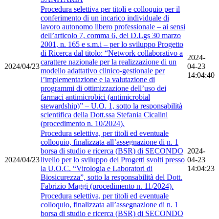
Procedura selettiva per titoli e colloquio per il
conferimento di un incarico individuale di
lavoro autonomo libero professionale – ai sensi
dell’articolo 7, comma 6, del D.Lgs 30 marzo
2001, n. 165 e s.m.i – per lo sviluppo Progetto
di Ricerca dal titolo: “Network collaborativo a
2024-
carattere nazionale per la realizzazione di un
2024/04/23
04-23
modello adattativo clinico-gestionale per
14:04:40
l’implementazione e la valutazione di
programmi di ottimizzazione dell’uso dei
farmaci antimicrobici (antimicrobial
stewardship)” – U.O. 1, sotto la responsabilità
scientifica della Dott.ssa Stefania Cicalini
(procedimento n. 10/2024).
Procedura selettiva, per titoli ed eventuale
colloquio, finalizzata all’assegnazione di n. 1
borsa di studio e ricerca (BSR) di SECONDO
2024-
2024/04/23
livello per lo sviluppo dei Progetti svolti presso
04-23
la U.O.C. “Virologia e Laboratori di
14:04:23
Biosicurezza”, sotto la responsabilità del Dott.
Fabrizio Maggi (procedimento n. 11/2024).
Procedura selettiva, per titoli ed eventuale
colloquio, finalizzata all’assegnazione di n. 1
borsa di studio e ricerca (BSR) di SECONDO